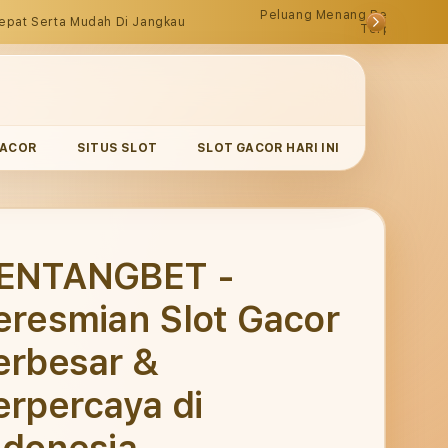
Peluang Menang Besar Dengan
epat Serta Mudah Di Jangkau
Terpercaya
GACOR
SITUS SLOT
SLOT GACOR HARI INI
ENTANGBET -
eresmian Slot Gacor
erbesar &
erpercaya di