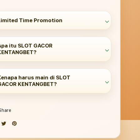
Limited Time Promotion
Apa itu SLOT GACOR
KENTANGBET?
Kenapa harus main di SLOT
GACOR KENTANGBET?
Share