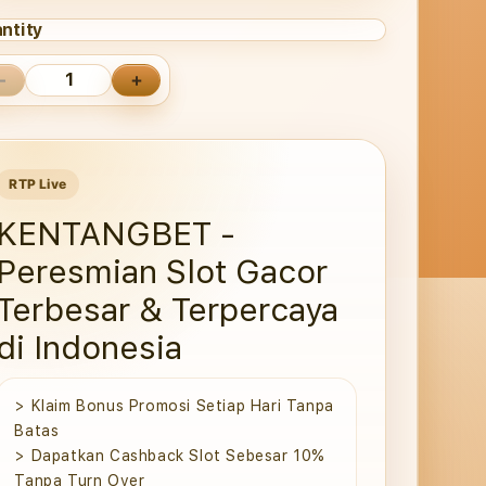
ntity
Decrease
Increase
quantity
quantity
for
for
KENTANGBET
KENTANGBET
-
-
Peresmian
Peresmian
KENTANGBET -
Slot
Slot
Gacor
Gacor
Peresmian Slot Gacor
Terbesar
Terbesar
&
&
Terbesar & Terpercaya
Terpercaya
Terpercaya
di Indonesia
di
di
Indonesia
Indonesia
> Klaim Bonus Promosi Setiap Hari Tanpa
Batas
> Dapatkan Cashback Slot Sebesar 10%
Tanpa Turn Over