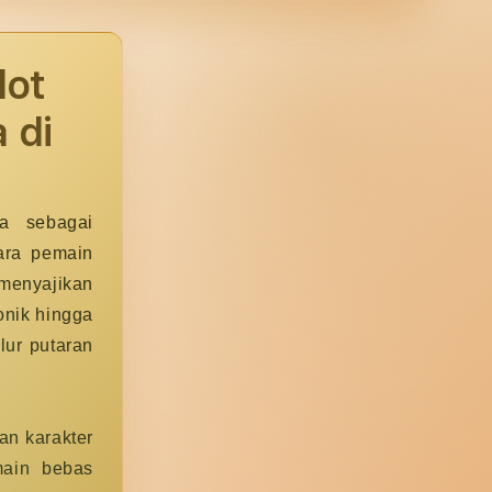
lot
 di
a sebagai
para pemain
menyajikan
onik hingga
lur putaran
n karakter
main bebas