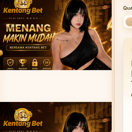
in
Qua
modal
Open
media
7
in
modal