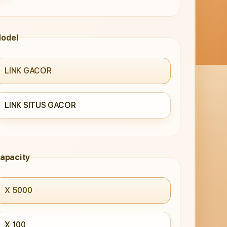
odel
LINK GACOR
LINK SITUS GACOR
apacity
X 5000
X 100