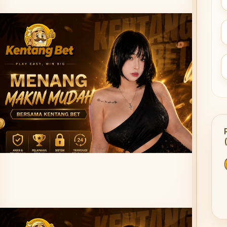
Open
media
3
in
modal
Open
media
5